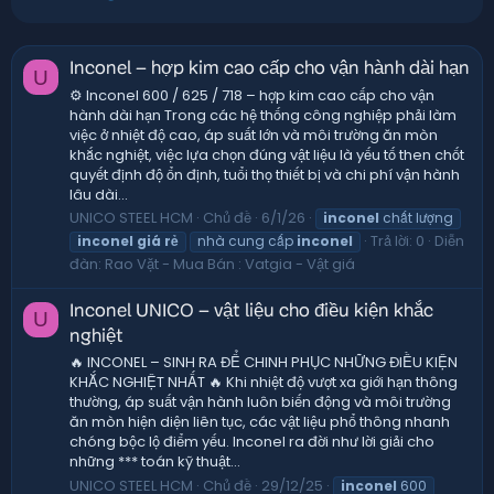
Inconel – hợp kim cao cấp cho vận hành dài hạn
U
⚙️ Inconel 600 / 625 / 718 – hợp kim cao cấp cho vận
hành dài hạn Trong các hệ thống công nghiệp phải làm
việc ở nhiệt độ cao, áp suất lớn và môi trường ăn mòn
khắc nghiệt, việc lựa chọn đúng vật liệu là yếu tố then chốt
quyết định độ ổn định, tuổi thọ thiết bị và chi phí vận hành
lâu dài...
UNICO STEEL HCM
Chủ đề
6/1/26
inconel
chất lượng
Trả lời: 0
Diễn
inconel
giá
rẻ
nhà cung cấp
inconel
đàn:
Rao Vặt - Mua Bán : Vatgia - Vật giá
Inconel UNICO – vật liệu cho điều kiện khắc
U
nghiệt
🔥 INCONEL – SINH RA ĐỂ CHINH PHỤC NHỮNG ĐIỀU KIỆN
KHẮC NGHIỆT NHẤT 🔥 Khi nhiệt độ vượt xa giới hạn thông
thường, áp suất vận hành luôn biến động và môi trường
ăn mòn hiện diện liên tục, các vật liệu phổ thông nhanh
chóng bộc lộ điểm yếu. Inconel ra đời như lời giải cho
những *** toán kỹ thuật...
UNICO STEEL HCM
Chủ đề
29/12/25
inconel
600