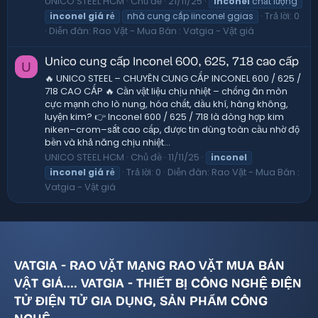
UNICO STEEL HCM
Chủ đề
21/11/25
inconel
chất lượng
Trả lời: 0
inconel
giá
rẻ
nhà cung cấp iinconel ggias
Diễn đàn:
Rao Vặt - Mua Bán : Vatgia - Vật giá
Unico cung cấp Inconel 600, 625, 718 cao cấp
U
🔥 UNICO STEEL – CHUYÊN CUNG CẤP INCONEL 600 / 625 /
718 CAO CẤP 🔥 Cần vật liệu chịu nhiệt – chống ăn mòn
cực mạnh cho lò nung, hóa chất, dầu khí, hàng không,
luyện kim? 👉 Inconel 600 / 625 / 718 là dòng hợp kim
niken–crom–sắt cao cấp, được tin dùng toàn cầu nhờ độ
bền và khả năng chịu nhiệt...
UNICO STEEL HCM
Chủ đề
11/11/25
inconel
Trả lời: 0
Diễn đàn:
Rao Vặt - Mua Bán :
inconel
giá
rẻ
Vatgia - Vật giá
VATGIA - RAO VẶT MẠNG RAO VẶT MUA BÁN
VẬT GIÁ.... VATGIA - THIẾT BỊ CÔNG NGHỆ ĐIỆN
TỬ ĐIỆN TỬ GIA DỤNG, SẢN PHẨM CÔNG