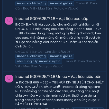
Trả lời: 0
Diễn
inconel
chất lượng
inconel
giá
rẻ
đàn:
Rao Vặt - Mua Bán : Vatgia - Vật giá
Inconel 600/625/718 - Vật liệu cao cấp
U
INCONEL – Vật liệu cao cấp cho môi trường khắc nghiệt
UNICO STEEL hiện cung cấp các dòng Inconel 600 – 625
– 718, chuyên dùng trong những hệ thống đòi hỏi độ bền
cực cao, khả năng chống ăn mòn, và chịu nhiệt vượt trội.
🌟 Đặc tính nổi bật của Inconel: Siêu bền: Giữ cơ tính ổn
định ở môi...
UNICO STEEL HCM
Chủ đề
12/12/25
inconel
chất lượng
inconel
giá
rẻ
Trả lời: 0
Diễn đàn:
Rao
nhà cung cấp
inconel
uy tín
Vặt - Mua Bán : Vatgia - Vật giá
Inconel 600/625/718 Unico - Vật liệu siêu bền
U
🔥 INCONEL 600 – 625 – 718 | HỢP KIM SIÊU BỀN CHO NHIỆT
ĐỘ & HÓA CHẤT KHẮC NGHIỆT Inconel là dòng hợp kim
Ni-Cr nổi tiếng nhờ độ bền cực cao, khả năng chịu nhiệt –
chịu oxy hóa – chịu ăn mòn vượt trội, thường sử dụng
trong các ngành mà thép inox không đáp ứng được. ✨
ĐẶC TÍNH TỪNG LOẠI: •...