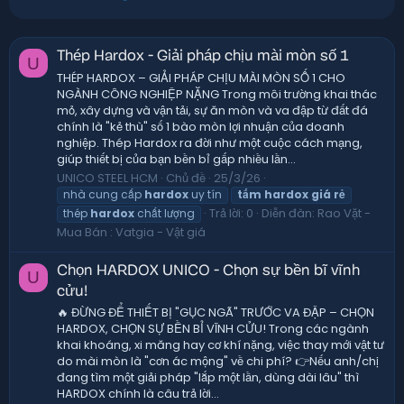
Thép Hardox - Giải pháp chịu mài mòn số 1
U
THÉP HARDOX – GIẢI PHÁP CHỊU MÀI MÒN SỐ 1 CHO
NGÀNH CÔNG NGHIỆP NẶNG Trong môi trường khai thác
mỏ, xây dựng và vận tải, sự ăn mòn và va đập từ đất đá
chính là "kẻ thù" số 1 bào mòn lợi nhuận của doanh
nghiệp. Thép Hardox ra đời như một cuộc cách mạng,
giúp thiết bị của bạn bền bỉ gấp nhiều lần...
UNICO STEEL HCM
Chủ đề
25/3/26
nhà cung cấp
hardox
uy tín
tấm
hardox
giá
rẻ
Trả lời: 0
Diễn đàn:
Rao Vặt -
thép
hardox
chất lượng
Mua Bán : Vatgia - Vật giá
Chọn HARDOX UNICO - Chọn sự bền bĩ vĩnh
U
cửu!
🔥 ĐỪNG ĐỂ THIẾT BỊ "GỤC NGÃ" TRƯỚC VA ĐẬP – CHỌN
HARDOX, CHỌN SỰ BỀN BỈ VĨNH CỬU! Trong các ngành
khai khoáng, xi măng hay cơ khí nặng, việc thay mới vật tư
do mài mòn là "cơn ác mộng" về chi phí? 👉Nếu anh/chị
đang tìm một giải pháp "lắp một lần, dùng dài lâu" thì
HARDOX chính là câu trả lời...