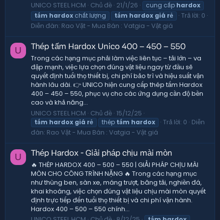
UNICO STEEL HCM
Chủ đề
21/1/26
cung cấp
hardox
Trả lời: 0
tấm
hardox
chất lượng
tấm
hardox
giá
rẻ
Diễn đàn:
Rao Vặt - Mua Bán : Vatgia - Vật giá
Thép tấm Hardox Unico 400 – 450 – 550
U
Trong các hạng mục phải làm việc liên tục – tải lớn – va
đập mạnh, việc lựa chọn đúng vật liệu ngay từ đầu sẽ
quyết định tuổi thọ thiết bị, chi phí bảo trì và hiệu suất vận
hành lâu dài. 👉 UNICO hiện cung cấp thép tấm Hardox
400 – 450 – 550, phục vụ cho các ứng dụng cần độ bền
cao và khả năng...
UNICO STEEL HCM
Chủ đề
15/12/25
Trả lời: 0
Diễn
tấm
hardox
giá
rẻ
thép
tấm
hardox
đàn:
Rao Vặt - Mua Bán : Vatgia - Vật giá
Thép Hardox - Giải pháp chịu mài mòn
U
🔥 THÉP HARDOX 400 – 500 – 550 | GIẢI PHÁP CHỊU MÀI
MÒN CHO CÔNG TRÌNH NẶNG 🔥 Trong các hạng mục
như thùng ben, sàn xe, máng trượt, băng tải, nghiền đá,
khai khoáng, việc chọn đúng vật liệu chịu mài mòn quyết
định trực tiếp đến tuổi thọ thiết bị và chi phí vận hành.
Hardox 400 – 500 – 550 chính...
UNICO STEEL HCM
Chủ đề
8/12/25
tấm
hardox