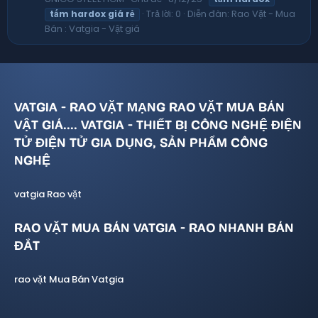
Trả lời: 0
Diễn đàn:
Rao Vặt - Mua
tấm
hardox
giá
rẻ
Bán : Vatgia - Vật giá
VATGIA - RAO VẶT MẠNG RAO VẶT MUA BÁN
VẬT GIÁ.... VATGIA - THIẾT BỊ CÔNG NGHỆ ĐIỆN
TỬ ĐIỆN TỬ GIA DỤNG, SẢN PHẨM CÔNG
NGHỆ
vatgia Rao vặt
RAO VẶT MUA BÁN VATGIA - RAO NHANH BÁN
ĐẮT
rao vặt Mua Bán Vatgia