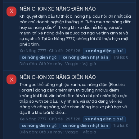
NÊN CHỌN XE NÂNG ĐIỆN NÀO
X
Khi quyết định đầu tư thiết bị nâng hạ, câu hỏi lớn nhất của
các chủ doanh nghiệp thường là: "Nên mua xe nâng điện
hay xe nâng dầu?". Trong khi xe dầu nổi tiếng với sức
mạnh, thì xe nâng điện lại được ca ngợi về tính kinh tế và
sự sạch sẽ. Tại Xe Nâng 7777, chúng tôi đã thực hiện một
phép tính...
Xe Nâng 7777
Chủ đề
29/1/26
xe
nâng
điện
giá rẻ
Trả lời: 0
xe
nâng
điện
ngồi
xe
nâng
điện
nhật
bản
Diễn đàn:
Ôtô Xe máy : Vatgia - Vật giá
NÊN CHỌN XE NÂNG ĐIỆN NÀO
X
Trong xu thế công nghiệp xanh, xe nâng điện (Electric
Forklift) đang dần chiếm lĩnh thị trường nhờ ưu điểm
không khí thải, vận hành êm ái và chi phí nhiên liệu cực
thấp so with xe dầu. Tuy nhiên, với sự đa dạng về kiểu
dáng và công năng, việc chọn đúng loại xe phù hợp với
đặc thù kho bãi là điều...
Xe Nâng 7777
Chủ đề
29/1/26
xe
nâng
điện
giá rẻ
Trả lời: 0
xe
nâng
điện
ngồi
xe
nâng
điện
nhật
bản
Diễn đàn:
Ôtô Xe máy : Vatgia - Vật giá