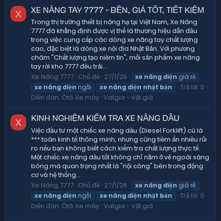
XE NÂNG TAY 7777 - BỀN, GIÁ TỐT, TIẾT KIỆM
X
Trong thị trường thiết bị nâng hạ tại Việt Nam, Xe Nâng
7777 đã khẳng định được vị thế là thương hiệu dẫn đầu
trong việc cung cấp các dòng xe nâng tay chất lượng
cao, đặc biệt là dòng xe nội địa Nhật Bản. Với phương
châm "Chất lượng tạo niềm tin", mỗi sản phẩm xe nâng
tay rời kho 7777 đều trải...
Xe Nâng 7777
Chủ đề
27/1/26
xe
nâng
điện
giá rẻ
Trả lời: 0
xe
nâng
điện
ngồi
xe
nâng
điện
nhật
bản
Diễn đàn:
Ôtô Xe máy : Vatgia - Vật giá
KINH NGHIỆM KIỂM TRA XE NÂNG DẦU
X
Việc đầu tư một chiếc xe nâng dầu (Diesel Forklift) cũ là
*** toán kinh tế thông minh, nhưng cũng tiềm ẩn nhiều rủi
ro nếu bạn không biết cách kiểm tra chất lượng thực tế.
Một chiếc xe nâng dầu tốt không chỉ nằm ở vẻ ngoài sáng
bóng mà quan trọng nhất là "nội công" bên trong động
cơ và hệ thống...
Xe Nâng 7777
Chủ đề
27/1/26
xe
nâng
điện
giá rẻ
Trả lời: 0
xe
nâng
điện
ngồi
xe
nâng
điện
nhật
bản
Diễn đàn:
Ôtô Xe máy : Vatgia - Vật giá