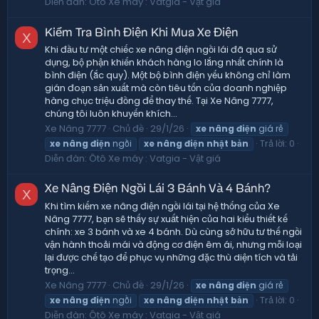
Diễn đàn:
Ôtô Xe máy : Vatgia - Vật giá
Kiểm Tra Bình Điện Khi Mua Xe Điện
X
Khi đầu tư một chiếc xe nâng điện ngồi lái đã qua sử
dụng, bộ phận khiến khách hàng lo lắng nhất chính là
bình điện (ắc quy). Một bộ bình điện yếu không chỉ làm
gián đoạn sản xuất mà còn tiêu tốn của doanh nghiệp
hàng chục triệu đồng để thay thế. Tại Xe Nâng 7777,
chúng tôi luôn khuyến khích...
Xe Nâng 7777
Chủ đề
29/1/26
xe
nâng
điện
giá rẻ
Trả lời: 0
xe
nâng
điện
ngồi
xe
nâng
điện
nhật
bản
Diễn đàn:
Ôtô Xe máy : Vatgia - Vật giá
Xe Nâng Điện Ngồi Lái 3 Bánh Và 4 Bánh?
X
Khi tìm kiếm xe nâng điện ngồi lái tại hệ thống của Xe
Nâng 7777, bạn sẽ thấy sự xuất hiện của hai kiểu thiết kế
chính: xe 3 bánh và xe 4 bánh. Dù cùng sở hữu tư thế ngồi
vận hành thoải mái và động cơ điện êm ái, nhưng mỗi loại
lại được chế tạo để phục vụ những đặc thù diện tích và tải
trọng...
Xe Nâng 7777
Chủ đề
29/1/26
xe
nâng
điện
giá rẻ
Trả lời: 0
xe
nâng
điện
ngồi
xe
nâng
điện
nhật
bản
Diễn đàn:
Ôtô Xe máy : Vatgia - Vật giá