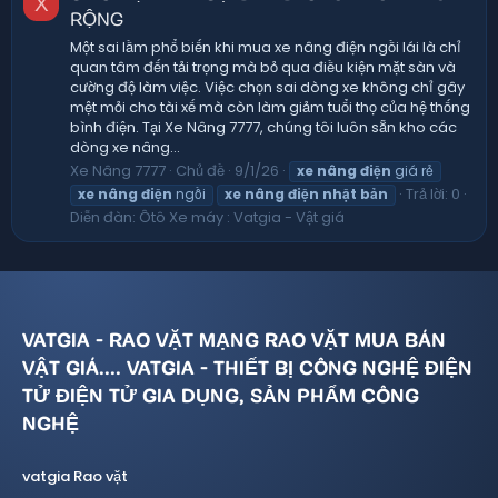
X
RỘNG
Một sai lầm phổ biến khi mua xe nâng điện ngồi lái là chỉ
quan tâm đến tải trọng mà bỏ qua điều kiện mặt sàn và
cường độ làm việc. Việc chọn sai dòng xe không chỉ gây
mệt mỏi cho tài xế mà còn làm giảm tuổi thọ của hệ thống
bình điện. Tại Xe Nâng 7777, chúng tôi luôn sẵn kho các
dòng xe nâng...
Xe Nâng 7777
Chủ đề
9/1/26
xe
nâng
điện
giá rẻ
Trả lời: 0
xe
nâng
điện
ngồi
xe
nâng
điện
nhật
bản
Diễn đàn:
Ôtô Xe máy : Vatgia - Vật giá
VATGIA - RAO VẶT MẠNG RAO VẶT MUA BÁN
VẬT GIÁ.... VATGIA - THIẾT BỊ CÔNG NGHỆ ĐIỆN
TỬ ĐIỆN TỬ GIA DỤNG, SẢN PHẨM CÔNG
NGHỆ
vatgia Rao vặt