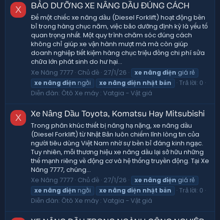
BẢO DƯỠNG XE NÂNG DẦU ĐÚNG CÁCH
X
Để một chiếc xe nâng dầu (Diesel Forklift) hoạt động bền
bỉ trong hàng chục năm, việc bảo dưỡng định kỳ là yếu tố
quan trọng nhất. Một quy trình chăm sóc đúng cách
không chỉ giúp xe vận hành mượt mà mà còn giúp
doanh nghiệp tiết kiệm hàng chục triệu đồng chi phí sửa
chữa lớn phát sinh do hư hại...
Xe Nâng 7777
Chủ đề
27/1/26
xe
nâng
điện
giá rẻ
Trả lời: 0
xe
nâng
điện
ngồi
xe
nâng
điện
nhật
bản
Diễn đàn:
Ôtô Xe máy : Vatgia - Vật giá
Xe Nâng Dầu Toyota, Komatsu Hay Mitsubishi
X
Trong phân khúc thiết bị nâng hạ nặng, xe nâng dầu
(Diesel Forklift) từ Nhật Bản luôn chiếm lĩnh lòng tin của
người tiêu dùng Việt Nam nhờ sự bền bỉ đáng kinh ngạc.
Tuy nhiên, mỗi thương hiệu xe nâng dầu lại sở hữu những
thế mạnh riêng về động cơ và hệ thống truyền động. Tại Xe
Nâng 7777, chúng...
Xe Nâng 7777
Chủ đề
27/1/26
xe
nâng
điện
giá rẻ
Trả lời: 0
xe
nâng
điện
ngồi
xe
nâng
điện
nhật
bản
Diễn đàn:
Ôtô Xe máy : Vatgia - Vật giá