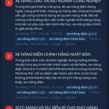
XE NÂNG DẦU TRONG NGÀNH CÔNG NGHIỆP
X
Trong thế giới thiết bị nâng hạ, dù xe nâng điện đang
ngày càng phổ biến, nhưng xe nâng dầu (Diesel Forklift)
vẫn giữ vững vị thế là dòng xe quyền năng nhất. Đối với
những môi trường làm việc khắc nghiệt, khối lượng hàng
hóa lớn và yêu cầu vận hành liên tục, xe nâng dầu chính
là giải pháp tối ưu...
Xe Nâng 7777
Chủ đề
27/1/26
xe
nâng
điện
giá rẻ
Trả lời: 0
xe
nâng
điện
ngồi
xe
nâng
điện
nhật
bản
Diễn đàn:
Ôtô Xe máy : Vatgia - Vật giá
XE NÂNG ĐIỆN CHÍNH HÃNG NHẬT BẢN
X
Trong bối cảnh các doanh nghiệp đang hướng tới tiêu
chuẩn hóa quy trình vận hành sạch và tiết kiệm, xe nâng
điện (Electric Forklift) đã trở thành thiết bị nâng hạ không
thể thay thế. Với ưu điểm vận hành yên tĩnh, hoàn toàn
không phát thải khí độc hại và chi phí năng lượng cực
thấp, xe nâng điện...
Xe Nâng 7777
Chủ đề
20/1/26
xe
nâng
điện
giá rẻ
Trả lời: 0
xe
nâng
điện
ngồi
xe
nâng
điện
nhật
bản
Diễn đàn:
Ôtô Xe máy : Vatgia - Vật giá
SỨC MẠNH VÀ SỰ BỀN BỈ CHO KHO HÀNG