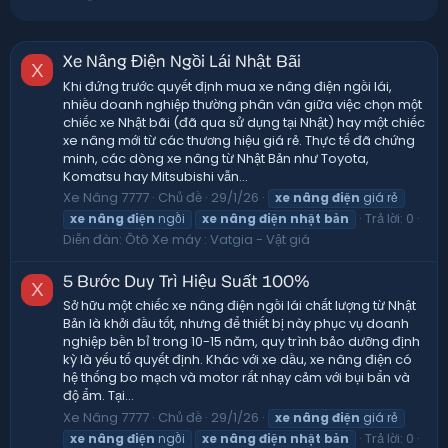
Xe Nâng Điện Ngồi Lái Nhật Bãi
X
Khi đứng trước quyết định mua xe nâng điện ngồi lái,
nhiều doanh nghiệp thường phân vân giữa việc chọn một
chiếc xe Nhật bãi (đã qua sử dụng tại Nhật) hay một chiếc
xe nâng mới từ các thương hiệu giá rẻ. Thực tế đã chứng
minh, các dòng xe nâng từ Nhật Bản như Toyota,
Komatsu hay Mitsubishi vẫn...
Xe Nâng 7777
Chủ đề
29/1/26
xe
nâng
điện
giá rẻ
Trả lời: 0
xe
nâng
điện
ngồi
xe
nâng
điện
nhật
bản
Diễn đàn:
Ôtô Xe máy : Vatgia - Vật giá
5 Bước Duy Trì Hiệu Suất 100%
X
Sở hữu một chiếc xe nâng điện ngồi lái chất lượng từ Nhật
Bản là khởi đầu tốt, nhưng để thiết bị này phục vụ doanh
nghiệp bền bỉ trong 10-15 năm, quy trình bảo dưỡng định
kỳ là yếu tố quyết định. Khác với xe dầu, xe nâng điện có
hệ thống bo mạch và motor rất nhạy cảm với bụi bẩn và
độ ẩm. Tại...
Xe Nâng 7777
Chủ đề
29/1/26
xe
nâng
điện
giá rẻ
Trả lời: 0
xe
nâng
điện
ngồi
xe
nâng
điện
nhật
bản