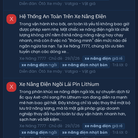
Diễn đàn:
Ôtô Xe máy : Vatgia - Vật giá
Hệ Thống An Toàn Trên Xe Nâng Điện
X
Trong vận hành kho bãi, an toàn là yếu tố không bao giờ
được phép xem nhẹ. Một chiếc xe nâng điện ngồi lái chất
lượng không chỉ nằm ở khả năng nâng nặng hay chạy
nhanh, mà còn ở việc nó "thông minh" đến mức nào để
ngăn ngừa tai nạn. Tại Xe Nâng 7777, chúng tôi ưu tiên
tuyển chọn các dòng xe...
Xe Nâng 7777
Chủ đề
29/1/26
xe
nâng
điện
giá rẻ
Trả lời: 0
xe
nâng
điện
ngồi
xe
nâng
điện
nhật
bản
Diễn đàn:
Ôtô Xe máy : Vatgia - Vật giá
Xe Nâng Điện Ngồi Lái Pin Lithium
X
Trong phân khúc xe nâng điện ngồi lái, sự chuyển dịch từ
ắc quy Axit-chì sang Pin Lithium-ion đang diễn ra mạnh
mẽ hơn bao giờ hết. Đây không chỉ là việc thay thế một bộ
lưu trữ năng lượng, mà là một giải pháp giúp doanh
nghiệp thay đổi hoàn toàn tư duy vận hành: nhanh hơn,
sạch hơn và tiết kiệm...
Xe Nâng 7777
Chủ đề
29/1/26
xe
nâng
điện
giá rẻ
Trả lời: 0
xe
nâng
điện
ngồi
xe
nâng
điện
nhật
bản