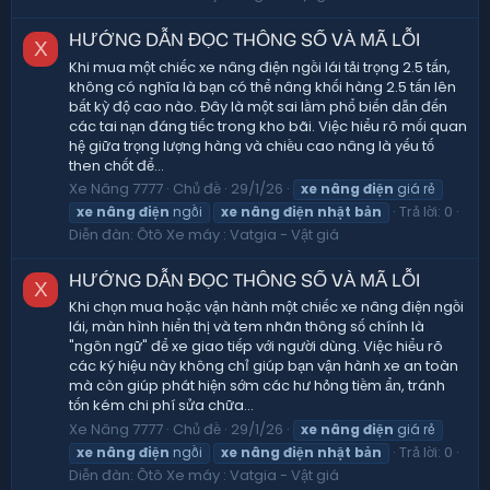
HƯỚNG DẪN ĐỌC THÔNG SỐ VÀ MÃ LỖI
X
Khi mua một chiếc xe nâng điện ngồi lái tải trọng 2.5 tấn,
không có nghĩa là bạn có thể nâng khối hàng 2.5 tấn lên
bất kỳ độ cao nào. Đây là một sai lầm phổ biến dẫn đến
các tai nạn đáng tiếc trong kho bãi. Việc hiểu rõ mối quan
hệ giữa trọng lượng hàng và chiều cao nâng là yếu tố
then chốt để...
Xe Nâng 7777
Chủ đề
29/1/26
xe
nâng
điện
giá rẻ
Trả lời: 0
xe
nâng
điện
ngồi
xe
nâng
điện
nhật
bản
Diễn đàn:
Ôtô Xe máy : Vatgia - Vật giá
HƯỚNG DẪN ĐỌC THÔNG SỐ VÀ MÃ LỖI
X
Khi chọn mua hoặc vận hành một chiếc xe nâng điện ngồi
lái, màn hình hiển thị và tem nhãn thông số chính là
"ngôn ngữ" để xe giao tiếp với người dùng. Việc hiểu rõ
các ký hiệu này không chỉ giúp bạn vận hành xe an toàn
mà còn giúp phát hiện sớm các hư hỏng tiềm ẩn, tránh
tốn kém chi phí sửa chữa...
Xe Nâng 7777
Chủ đề
29/1/26
xe
nâng
điện
giá rẻ
Trả lời: 0
xe
nâng
điện
ngồi
xe
nâng
điện
nhật
bản
Diễn đàn:
Ôtô Xe máy : Vatgia - Vật giá