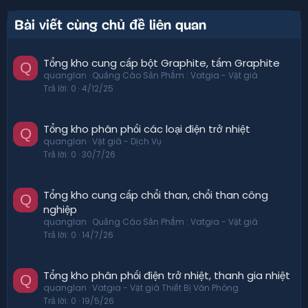
Bài viết cùng chủ đề liên quan
Tổng kho cung cấp bột Graphite, tấm Graphite
Q
quanglan
Quảng Cáo Sản Phẩm : Vatgia - Vật giá
Trả lời
0
4/12/25
Tổng kho phân phối các loại điện trở nhiệt
Q
quanglan
Vật giá - Dịch Vụ
Trả lời
0
30/7/26
Tổng kho cung cấp chổi than, chổi than công
Q
nghiệp
quanglan
Quảng Cáo Sản Phẩm : Vatgia - Vật giá
Trả lời
0
14/7/26
Tổng kho phân phối điện trở nhiệt, thanh gia nhiệt
Q
quanglan
Vatgia - Vật giá Thiết Bị Văn Phòng
Trả lời
0
19/5/26