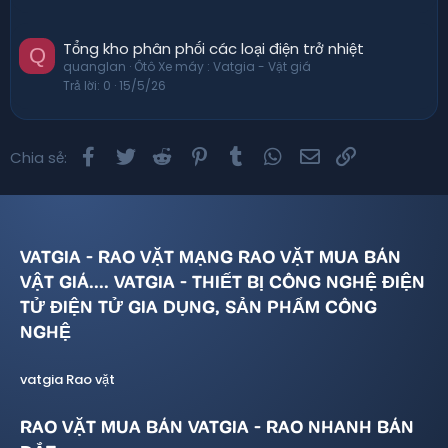
Tổng kho phân phối các loại điện trở nhiệt
Q
quanglan
Ôtô Xe máy : Vatgia - Vật giá
Trả lời
0
15/5/26
Facebook
Twitter
Reddit
Pinterest
Tumblr
WhatsApp
Email
Link
Chia sẻ:
VATGIA - RAO VẶT MẠNG RAO VẶT MUA BÁN
VẬT GIÁ.... VATGIA - THIẾT BỊ CÔNG NGHỆ ĐIỆN
TỬ ĐIỆN TỬ GIA DỤNG, SẢN PHẨM CÔNG
NGHỆ
vatgia Rao vặt
RAO VẶT MUA BÁN VATGIA - RAO NHANH BÁN