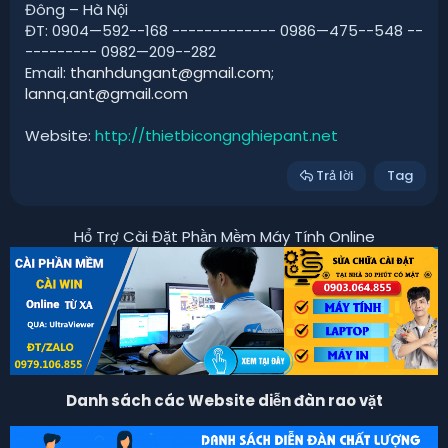
Đông – Hà Nội
ĐT: 0904—592--168 ------------- 0986—475--548 --
--------- 0982—209--282
Email:
thanhdungant@gmail.com
;
lannq.ant@gmail.com
Website:
http://thietbicongnghiepant.net
Trả lời
Tag
Hổ Trợ Cài Đặt Phần Mềm Máy Tính Online
Danh sách các Website diễn đàn rao vặt