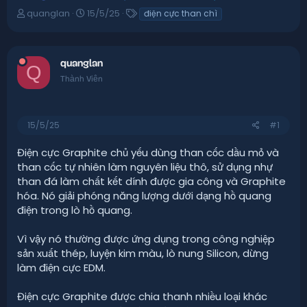
T
N
T
quanglan
15/5/25
điện cực than chì
h
g
ừ
r
à
k
e
y
h
a
g
ó
quanglan
Q
d
ử
a
Thành Viên
s
i
t
a
r
15/5/25
#1
t
e
Điện cực Graphite chủ yếu dùng than cốc dầu mỏ và
r
than cốc tự nhiên làm nguyên liệu thô, sử dụng nhự
than đá làm chất kết dính được gia công và Graphite
hóa. Nó giải phóng năng lượng dưới dạng hồ quang
điện trong lò hồ quang.
Vì vậy nó thường được ứng dụng trong công nghiệp
sản xuất thép, luyện kim màu, lò nung Silicon, dừng
làm điện cực EDM.
Điện cực Graphite được chia thanh nhiều loại khác