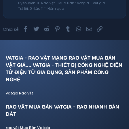
uyenuyen01
Rao Vặt - Mua Bán : Vatgia - Vật giá
Trả lời
0
Lúc 11:11 Hôm qua
Facebook
Twitter
Reddit
Pinterest
Tumblr
WhatsApp
Email
Link
Chia sẻ:
VATGIA - RAO VẶT MẠNG RAO VẶT MUA BÁN
VẬT GIÁ.... VATGIA - THIẾT BỊ CÔNG NGHỆ ĐIỆN
TỬ ĐIỆN TỬ GIA DỤNG, SẢN PHẨM CÔNG
NGHỆ
vatgia Rao vặt
RAO VẶT MUA BÁN VATGIA - RAO NHANH BÁN
ĐẮT
rao vặt Mua Bán Vatgia