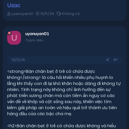
Usac
T
N
T
uyenuyen01
19/5/26
Không có
h
g
ừ
r
à
k
e
y
h
a
uyenuyen01
g
ó
U
d
ử
a
Thành Viên
s
i
t
a
19/5/26
#1
r
t
e
<strong>Bàn chân bẹt ở trẻ có chữa được
r
không</strong> là câu hỏi khiến nhiều phụ huynh lo
lắng khi thấy con đi lại khó khăn hoặc dáng đi không tự
nhiên. Tình trạng này không chỉ ảnh hưởng đến sự
phát triển xương chân mà còn tiềm ẩn nguy cơ các
vấn đề về khớp và cột sống sau này, khiến việc tìm
kiếm giải pháp an toàn và hiệu quả trở thành ưu tiên
hàng đầu của các bậc cha mẹ.
<h2>Bàn chân bẹt ở trẻ có chữa được không và hiểu