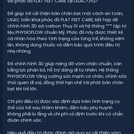
với phác đồ FLAT FEET CARE tại USAC</h2>
Để giúp trẻ cải thiện bàn chân bẹt một cách an toàn,
USAC triển khai phác đồ FLAT FEET CARE, kết hợp đế
chỉnh hình 3D sợi carbon Thụy Sĩ và hệ thống *** tập trị
liệu PHYSIOFLOW chuẩn Mỹ. Phác đồ này được thiết kế
cá nhân hóa theo tình trạng của từng trẻ, không xâm
lấn, không dùng thuốc và đảm bảo quá trình điều trị
nhẹ nhàng.
Đế chỉnh hình 3D giúp nâng đỡ vòm chân chuẩn, cân
bằng lực phân bố, hỗ trợ dáng đi tự nhiên. Hệ thống
PHYSIOFLOW tăng cường sức mạnh cơ chân, chỉnh sửa
thói quen đi sai, đồng thời hạn chế tái phát bàn chân
bẹt khi trẻ lớn.
Chi phí điều trị được xác định dựa trên tình trạng cụ
thể của trẻ sau thăm khám, đảm bảo phụ huynh
không phải lo lắng về chi phí cố định trước khi có chẩn
đoán chính xác.
Hiệu quả điều trị được đánh giá qua sự cải thiện vòm