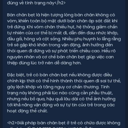
đúng về tình trạng này</h2>
Bàn chân bẹt là hiện tượng lòng bàn chân không có
vòm, khiến toàn bộ mặt dưới bàn chân áp sát đất khi
trẻ đứng. Khi vòm chân thiếu hụt, hệ thống giảm chấn
tự nhiên của cơ thể bị mất đi, dẫn đến đau nhức khớp,
đầu gối, hông và cột sống. Nhiều phụ huynh lo lắng rằng
trẻ sẽ gặp khó khăn trong vận động, ảnh hưởng đến
thói quen đi đứng và sự phát triển chiều cao. Hiểu rõ
nguyên nhân và cơ chế bàn chân bẹt giúp việc can
thiệp đúng lúc trở nên dễ dàng hơn.
Đặc biệt, trẻ có bàn chân bẹt nếu không được điều
chỉnh kịp thời có thể hình thành thói quen đi sai tư thế,
gây lệch khớp và tăng nguy cơ chấn thương. Tình
trạng này không phải lúc nào cũng cần phẫu thuật,
nhưng nếu bỏ qua, hậu quả lâu dài có thể ảnh hưởng
tới khả năng vận động và sự tự tin của trẻ trong các
hoạt động thể chất.
<h2>Giải pháp bàn chân bẹt ở trẻ có chữa được không