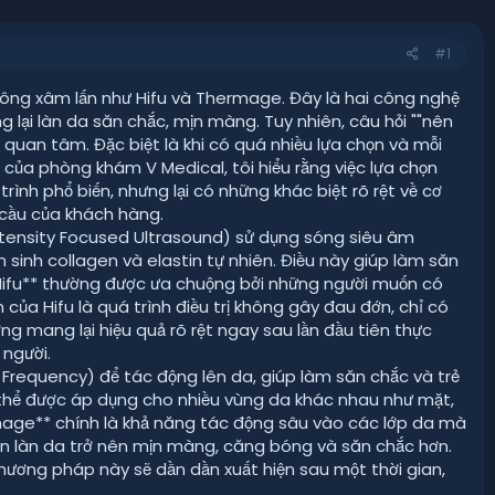
#1
ông xâm lấn như Hifu và Thermage. Đây là hai công nghệ
ng lại làn da săn chắc, mịn màng. Tuy nhiên, câu hỏi ""nên
quan tâm. Đặc biệt là khi có quá nhiều lựa chọn và mỗi
của phòng khám V Medical, tôi hiểu rằng việc lựa chọn
rình phổ biến, nhưng lại có những khác biệt rõ rệt về cơ
 cầu của khách hàng.
Intensity Focused Ultrasound) sử dụng sóng siêu âm
sinh collagen và elastin tự nhiên. Điều này giúp làm săn
*Hifu** thường được ưa chuộng bởi những người muốn có
ủa Hifu là quá trình điều trị không gây đau đớn, chỉ có
ng mang lại hiệu quả rõ rệt ngay sau lần đầu tiên thực
 người.
 Frequency) để tác động lên da, giúp làm săn chắc và trẻ
 thể được áp dụng cho nhiều vùng da khác nhau như mặt,
rmage** chính là khả năng tác động sâu vào các lớp da mà
hận làn da trở nên mịn màng, căng bóng và săn chắc hơn.
phương pháp này sẽ dần dần xuất hiện sau một thời gian,