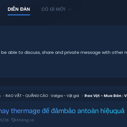
DIỄN ĐÀN
CÓ GÌ MỚI
u'll be able to discuss, share and private message with oth
n
RAO VẶT - QUẢNG CÁO : Vatgia - Vật giá
Rao Vặt - Mua Bán : V
 hay thermage để đảmbảo antoàn hiệuquả
T
/5/26
Không có
ừ