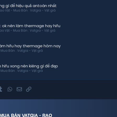
ng gì để hiệu quả antoàn nhất
ao Vặt - Mua Bán : Vatgia - Vật giá
 ok nên làm thermage hay hifu
ao Vặt - Mua Bán : Vatgia - Vật giá
 làm hifu hay thermage hôm nay
 Mua Bán : Vatgia - Vật giá
hifu xong nên kiêng gì để đẹp
 Mua Bán : Vatgia - Vật giá
nterest
Tumblr
WhatsApp
Email
Link
MUA BÁN VATGIA - RAO