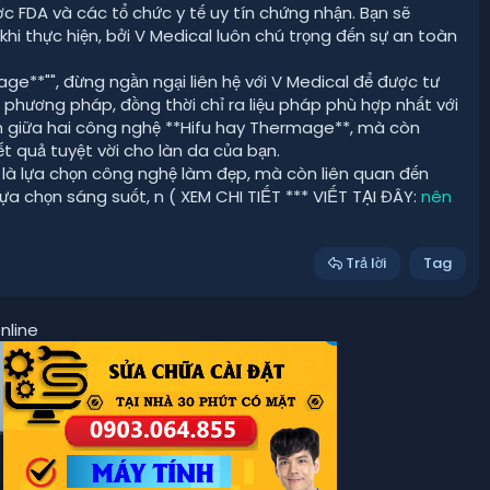
ợc FDA và các tổ chức y tế uy tín chứng nhận. Bạn sẽ
hi thực hiện, bởi V Medical luôn chú trọng đến sự an toàn
ge**"", đừng ngần ngại liên hệ với V Medical để được tư
g phương pháp, đồng thời chỉ ra liệu pháp phù hợp nhất với
họn giữa hai công nghệ **Hifu hay Thermage**, mà còn
t quả tuyệt vời cho làn da của bạn.
ỉ là lựa chọn công nghệ làm đẹp, mà còn liên quan đến
 lựa chọn sáng suốt, n ( XEM CHI TIẾT *** VIẾT TẠI ĐÂY:
nên
Trả lời
Tag
nline