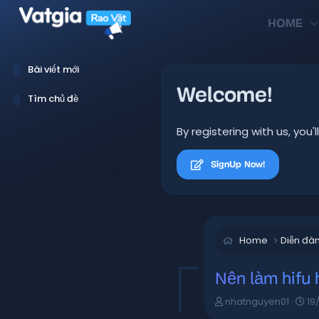
HOME
Bài viết mới
Welcome!
Tìm chủ đề
By registering with us, yo
SignUp Now!
Home
Diễn đà
Nên làm hifu
T
N
nhatnguyen01
19
h
g