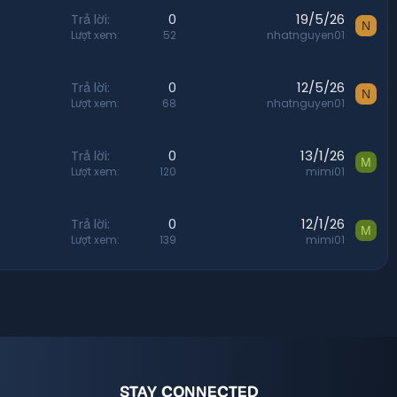
Trả lời
0
19/5/26
N
Lượt xem
52
nhatnguyen01
Trả lời
0
12/5/26
N
Lượt xem
68
nhatnguyen01
Trả lời
0
13/1/26
M
Lượt xem
120
mimi01
Trả lời
0
12/1/26
M
Lượt xem
139
mimi01
STAY CONNECTED