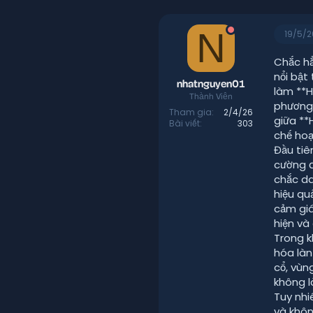
r
à
e
y
N
a
g
19/5/2
d
ử
s
i
Chắc hẳ
t
nổi bật
a
nhatnguyen01
làm **H
r
Thành Viên
phương 
t
Tham gia
2/4/26
giữa **
e
Bài viết
303
r
chế hoạ
Đầu tiê
cường đ
chắc da
hiệu qu
cảm giá
hiện và
Trong k
hóa làn
cổ, vùn
không l
Tuy nhi
và khôn