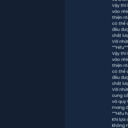
Vậy thì
vào nhi
thiện rõ
có thể 
đều đượ
chất lượ
Với nhữ
**Hifu**
Vậy thì
vào nhi
thiện rõ
có thể 
đều đượ
chất lượ
Với nhữ
cung cấ
và quy 
mang đế
**Hifu 
Khi lựa
không n