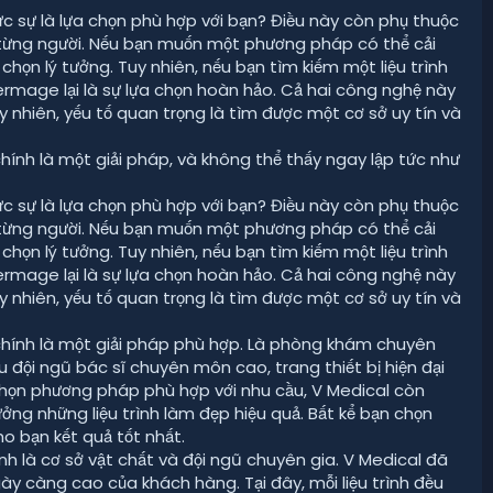
c sự là lựa chọn phù hợp với bạn? Điều này còn phụ thuộc
a từng người. Nếu bạn muốn một phương pháp có thể cải
a chọn lý tưởng. Tuy nhiên, nếu bạn tìm kiếm một liệu trình
ermage lại là sự lựa chọn hoàn hảo. Cả hai công nghệ này
 nhiên, yếu tố quan trọng là tìm được một cơ sở uy tín và
ính là một giải pháp, và không thể thấy ngay lập tức như
c sự là lựa chọn phù hợp với bạn? Điều này còn phụ thuộc
a từng người. Nếu bạn muốn một phương pháp có thể cải
a chọn lý tưởng. Tuy nhiên, nếu bạn tìm kiếm một liệu trình
ermage lại là sự lựa chọn hoàn hảo. Cả hai công nghệ này
 nhiên, yếu tố quan trọng là tìm được một cơ sở uy tín và
chính là một giải pháp phù hợp. Là phòng khám chuyên
 đội ngũ bác sĩ chuyên môn cao, trang thiết bị hiện đại
chọn phương pháp phù hợp với nhu cầu, V Medical còn
ng những liệu trình làm đẹp hiệu quả. Bất kể bạn chọn
 bạn kết quả tốt nhất.
h là cơ sở vật chất và đội ngũ chuyên gia. V Medical đã
ày càng cao của khách hàng. Tại đây, mỗi liệu trình đều