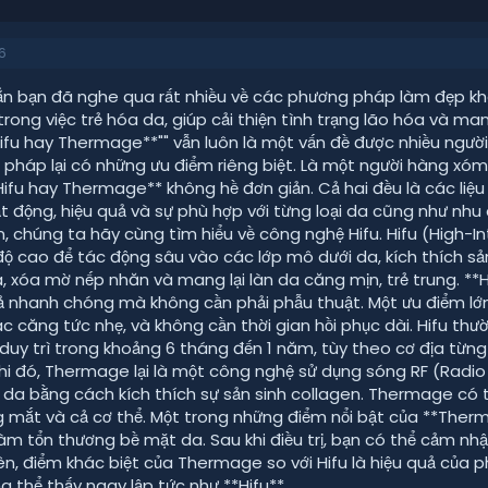
k
h
ó
6
a
n bạn đã nghe qua rất nhiều về các phương pháp làm đẹp kh
 trong việc trẻ hóa da, giúp cải thiện tình trạng lão hóa và ma
ifu hay Thermage**"" vẫn luôn là một vấn đề được nhiều người 
pháp lại có những ưu điểm riêng biệt. Là một người hàng xóm 
Hifu hay Thermage** không hề đơn giản. Cả hai đều là các liệu t
t động, hiệu quả và sự phù hợp với từng loại da cũng như nhu
n, chúng ta hãy cùng tìm hiểu về công nghệ Hifu. Hifu (High-
ộ cao để tác động sâu vào các lớp mô dưới da, kích thích sản 
, xóa mờ nếp nhăn và mang lại làn da căng mịn, trẻ trung. *
ả nhanh chóng mà không cần phải phẫu thuật. Một ưu điểm lớn c
c căng tức nhẹ, và không cần thời gian hồi phục dài. Hifu thườ
 duy trì trong khoảng 6 tháng đến 1 năm, tùy theo cơ địa từng
hi đó, Thermage lại là một công nghệ sử dụng sóng RF (Radio
 da bằng cách kích thích sự sản sinh collagen. Thermage có
g mắt và cả cơ thể. Một trong những điểm nổi bật của **The
àm tổn thương bề mặt da. Sau khi điều trị, bạn có thể cảm n
ên, điểm khác biệt của Thermage so với Hifu là hiệu quả của 
g thể thấy ngay lập tức như **Hifu**.