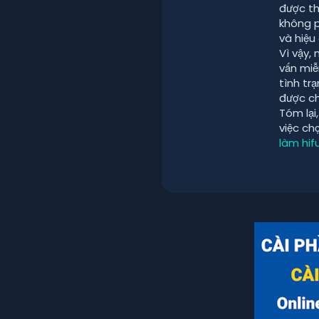
được th
không p
và hiệu
Vì vậy,
vấn miễ
tình tr
được ch
Tóm lại
việc ch
làm hi