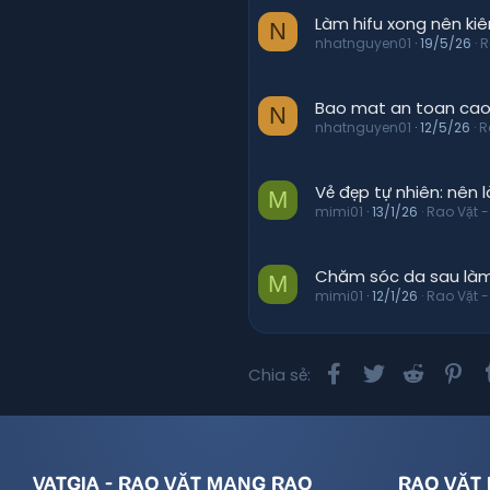
Làm hifu xong nên kiê
N
nhatnguyen01
19/5/26
R
Bao mat an toan cao:
N
nhatnguyen01
12/5/26
R
Vẻ đẹp tự nhiên: nên
M
mimi01
13/1/26
Rao Vặt -
Chăm sóc da sau làm 
M
mimi01
12/1/26
Rao Vặt -
Facebook
Twitter
Reddit
Pi
Chia sẻ:
VATGIA - RAO VẶT MẠNG RAO
RAO VẶT 