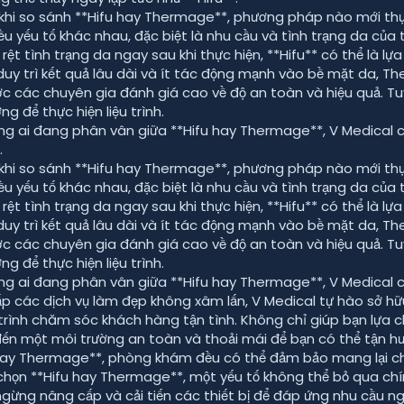
 khi so sánh **Hifu hay Thermage**, phương pháp nào mới thự
ều yếu tố khác nhau, đặc biệt là nhu cầu và tình trạng da củ
 rệt tình trạng da ngay sau khi thực hiện, **Hifu** có thể là lự
duy trì kết quả lâu dài và ít tác động mạnh vào bề mặt da, Th
c các chuyên gia đánh giá cao về độ an toàn và hiệu quả. Tuy
ng để thực hiện liệu trình.
ng ai đang phân vân giữa **Hifu hay Thermage**, V Medical ch
.
 khi so sánh **Hifu hay Thermage**, phương pháp nào mới thự
ều yếu tố khác nhau, đặc biệt là nhu cầu và tình trạng da củ
 rệt tình trạng da ngay sau khi thực hiện, **Hifu** có thể là lự
duy trì kết quả lâu dài và ít tác động mạnh vào bề mặt da, Th
c các chuyên gia đánh giá cao về độ an toàn và hiệu quả. Tuy
ng để thực hiện liệu trình.
ng ai đang phân vân giữa **Hifu hay Thermage**, V Medical 
p các dịch vụ làm đẹp không xâm lấn, V Medical tự hào sở hữu
trình chăm sóc khách hàng tận tình. Không chỉ giúp bạn lựa 
n một môi trường an toàn và thoải mái để bạn có thể tận hưở
hay Thermage**, phòng khám đều có thể đảm bảo mang lại cho
 chọn **Hifu hay Thermage**, một yếu tố không thể bỏ qua chín
gừng nâng cấp và cải tiến các thiết bị để đáp ứng nhu cầu ng