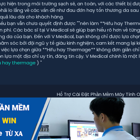
ực hiện trong môi trường sạch sẽ, an toàn, với các thiết bị đư
hải lo lắng về các vấn đề như đau đớn hay tổn thương da sau k
 quả lâu dài cho khách hàng.
 nếu bạn vẫn chưa quyết định được ""nên làm **Hifu hay Therma
n phí. Các bác sĩ tại V Medical sẽ giúp bạn hiểu rõ hơn về từn
ạng da của bạn. Đến với V Medical, bạn không chỉ được lựa c
ăm sóc bởi đội ngũ y tế giàu kinh nghiệm, cam kết mang lại kế
, việc lựa chọn giữa **Hifu hay Thermage** không đơn giản ch
ọn lựa một địa chỉ uy tín, đáng tin cậy. V Medical chính là một
fu hay thermage
) "
Hổ Trợ Cài Đặt Phần Mềm Máy Tính O