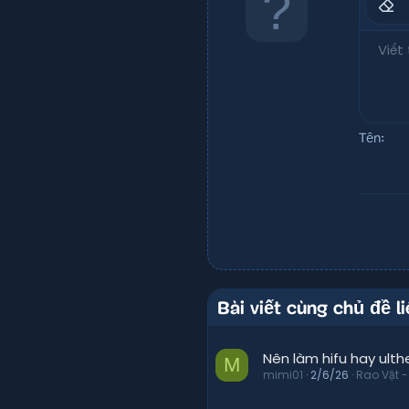
9
Xóa 
10
Phông
Insert
S
Viết t
12
15
18
Tên
22
26
Bài viết cùng chủ đề l
Nên làm hifu hay ulth
M
mimi01
2/6/26
Rao Vặt -