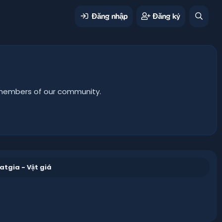
Đăng nhập
Đăng ký
er members of our community.
atgia - Vật giá