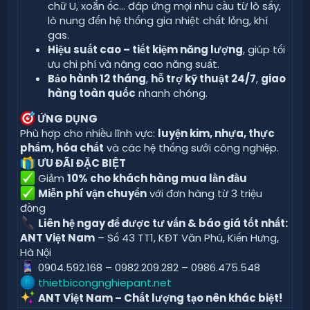
chữ U, xoắn ốc… đáp ứng mọi nhu cầu từ lò sấy,
lò nung đến hệ thống gia nhiệt chất lỏng, khí
gas.
Hiệu suất cao – tiết kiệm năng lượng
, giúp tối
ưu chi phí và nâng cao năng suất.
Bảo hành 12 tháng
,
hỗ trợ kỹ thuật 24/7
,
giao
hàng toàn quốc
nhanh chóng.
ỨNG DỤNG
Phù hợp cho nhiều lĩnh vực:
luyện kim, nhựa, thực
phẩm, hóa chất
và các hệ thống sưởi công nghiệp.
ƯU ĐÃI ĐẶC BIỆT
Giảm
10% cho khách hàng mua lần đầu
Miễn phí vận chuyển
với đơn hàng từ 3 triệu
đồng
Liên hệ ngay để được tư vấn & báo giá tốt nhất:
ANT Việt Nam
– Số 43 TT1, KĐT Văn Phú, Kiến Hưng,
Hà Nội
0904.592.168 – 0982.209.282 – 0986.475.548
thietbicongnghiepant.net
ANT Việt Nam – Chất lượng tạo nên khác biệt!