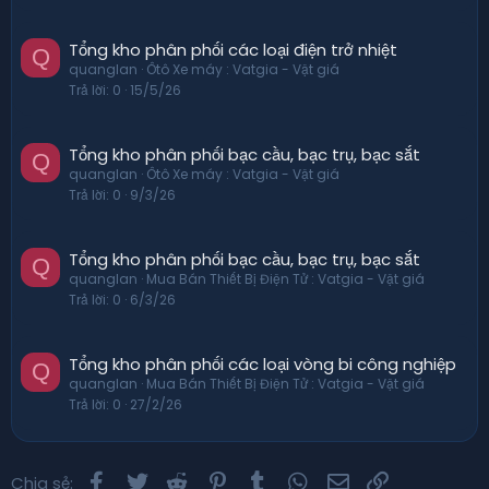
Tổng kho phân phối các loại điện trở nhiệt
Q
quanglan
Ôtô Xe máy : Vatgia - Vật giá
Trả lời
0
15/5/26
Tổng kho phân phối bạc cầu, bạc trụ, bạc sắt
Q
quanglan
Ôtô Xe máy : Vatgia - Vật giá
Trả lời
0
9/3/26
Tổng kho phân phối bạc cầu, bạc trụ, bạc sắt
Q
quanglan
Mua Bán Thiết Bị Điện Tử : Vatgia - Vật giá
Trả lời
0
6/3/26
Tổng kho phân phối các loại vòng bi công nghiệp
Q
quanglan
Mua Bán Thiết Bị Điện Tử : Vatgia - Vật giá
Trả lời
0
27/2/26
Facebook
Twitter
Reddit
Pinterest
Tumblr
WhatsApp
Email
Link
Chia sẻ: