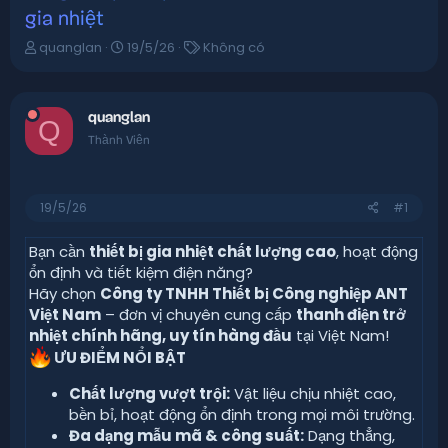
gia nhiệt
T
N
T
quanglan
19/5/26
Không có
h
g
ừ
r
à
k
e
y
h
a
quanglan
g
ó
Q
d
ử
a
Thành Viên
s
i
t
a
19/5/26
#1
r
t
e
Bạn cần
thiết bị gia nhiệt chất lượng cao
, hoạt động
r
ổn định và tiết kiệm điện năng?
Hãy chọn
Công ty TNHH Thiết bị Công nghiệp ANT
Việt Nam
– đơn vị chuyên cung cấp
thanh điện trở
nhiệt chính hãng, uy tín hàng đầu
tại Việt Nam!
ƯU ĐIỂM NỔI BẬT
Chất lượng vượt trội:
Vật liệu chịu nhiệt cao,
bền bỉ, hoạt động ổn định trong mọi môi trường.
Đa dạng mẫu mã & công suất:
Dạng thẳng,