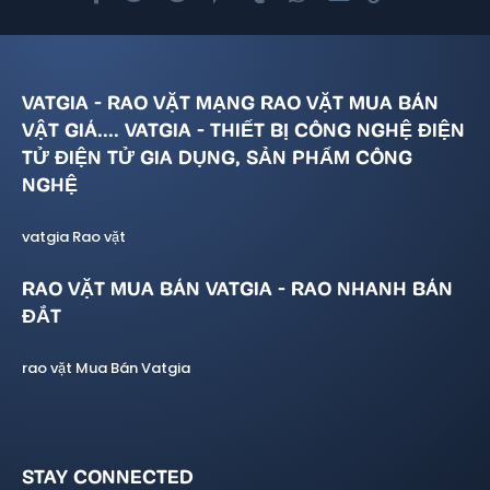
VATGIA - RAO VẶT MẠNG RAO VẶT MUA BÁN
VẬT GIÁ.... VATGIA - THIẾT BỊ CÔNG NGHỆ ĐIỆN
TỬ ĐIỆN TỬ GIA DỤNG, SẢN PHẨM CÔNG
NGHỆ
vatgia Rao vặt
RAO VẶT MUA BÁN VATGIA - RAO NHANH BÁN
ĐẮT
rao vặt Mua Bán Vatgia
STAY CONNECTED